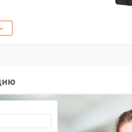
ны
цию