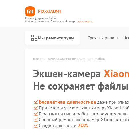
FIX-XIAOMI
Ремонт устройств Xiaomi
Специализированный cервисный центр г.
Красноярск
Мы ремонтируем
Срочный ремонт
Це
aomi в Красноярске
Экшен-камера Xiaomi не сохраняет файлы
Экшен-камера
Xiao
Не сохраняет файлы
Бесплатная диагностика
даже при отказ
Привезем и увезем экшн-камеру Xiaomi со
Гарантия на наши работы по ремонту экшн
Срочный ремонт экшн-камер Xiaomi в тече
20%
Скидка для вас до
Ремонт роботов-пылесосов Xiaomi
Ремонт квадрокоптеров Xiaomi
Ремонт электросамокатов Xiaomi
Ремонт электровелосипедов Xiaomi
Ремонт стиральных машин Xiaomi
Ремонт вертикальных пылесосов Xiaomi
Ремонт парогенераторов Xiaomi
Ремонт массажных кресел Xiaomi
Ремонт камер видеонаблюдения Xiaomi
Ремонт видеорегистраторов Xiaomi
Ремонт пароочистителей Xiaomi