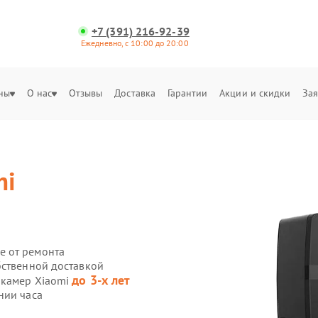
+7 (391) 216-92-39
Ежедневно, с 10:00 до 20:00
ны
О нас
Отзывы
Доставка
Гарантии
Акции и скидки
Зая
mi
е от ремонта
бственной доставкой
до 3-х лет
-камер Xiaomi
нии часа