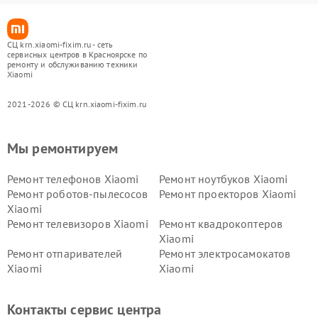
СЦ krn.xiaomi-fixim.ru - сеть
сервисных центров в Красноярске по
ремонту и обслуживанию техники
Xiaomi
2021-2026 © СЦ krn.xiaomi-fixim.ru
Мы ремонтируем
Ремонт телефонов Xiaomi
Ремонт ноутбуков Xiaomi
Ремонт роботов-пылесосов
Ремонт проекторов Xiaomi
Xiaomi
Ремонт телевизоров Xiaomi
Ремонт квадрокоптеров
Xiaomi
Ремонт отпаривателей
Ремонт электросамокатов
Xiaomi
Xiaomi
Ремонт электровелосипедов
Ремонт экшн-камер Xiaomi
Xiaomi
Контакты сервис центра
Ремонт стиральных машин
Ремонт смарт-часов Xiaomi