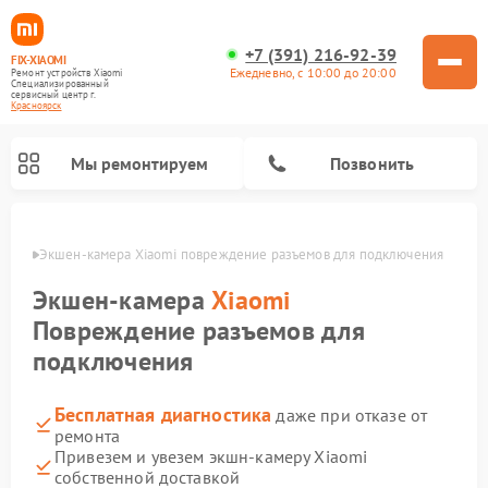
+7 (391) 216-92-39
FIX-XIAOMI
Ежедневно, с 10:00 до 20:00
Ремонт устройств Xiaomi
Специализированный
cервисный центр г.
Красноярск
Мы ремонтируем
Позвонить
ярске
Экшен-камера Xiaomi повреждение разъемов для подключения
Экшен-камера
Xiaomi
Повреждение разъемов для
подключения
Бесплатная диагностика
даже при отказе от
ремонта
Привезем и увезем экшн-камеру Xiaomi
Ремонт роботов-пылесосов Xiaomi
Ремонт электровелосипедов Xiaomi
Ремонт массажных кресел Xiaomi
Ремонт видеорегистраторов Xiaomi
Ремонт пароочистителей Xiaomi
Ремонт камер видеонаблюдения Xiaomi
Ремонт вертикальных пылесосов Xiaomi
Ремонт электросамокатов Xiaomi
Ремонт стиральных машин Xiaomi
собственной доставкой