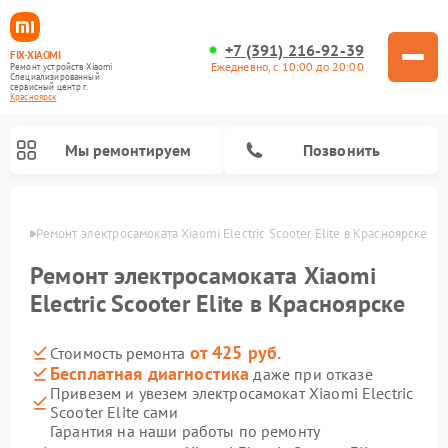
+7 (391) 216-92-39
FIX-XIAOMI
Ежедневно, с 10:00 до 20:00
Ремонт устройств Xiaomi
Специализированный
cервисный центр г.
Красноярск
Мы ремонтируем
Позвонить
ярске
Ремонт электросамоката Xiaomi Electric Scooter Elite в Красноярске
Ремонт электросамоката Xiaomi
Electric Scooter Elite в Красноярске
от 425 руб.
Стоимость ремонта
Бесплатная диагностика
даже при отказе
Привезем и увезем электросамокат Xiaomi Electric
Scooter Elite сами
Ремонт роботов-пылесосов Xiaomi
Ремонт массажных кресел Xiaomi
Ремонт видеорегистраторов Xiaomi
Ремонт пароочистителей Xiaomi
Ремонт камер видеонаблюдения Xiaomi
Ремонт вертикальных пылесосов Xiaomi
Ремонт электровелосипедов Xiaomi
Ремонт стиральных машин Xiaomi
Гарантия на наши работы по ремонту