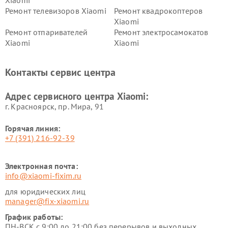
Xiaomi
Ремонт телевизоров Xiaomi
Ремонт квадрокоптеров
Xiaomi
Ремонт отпаривателей
Ремонт электросамокатов
Xiaomi
Xiaomi
Ремонт электровелосипедов
Ремонт экшн-камер Xiaomi
Xiaomi
Контакты сервис центра
Ремонт стиральных машин
Ремонт смарт-часов Xiaomi
Xiaomi
Адрес сервисного центра Xiaomi:
г. Красноярск, ​пр. Мира, 91
Горячая линия:
+7 (391) 216-92-39
Электронная почта:
info@xiaomi-fixim.ru
для юридических лиц
manager@fix-xiaomi.ru
График работы:
ПН-ВСК с 9:00 до 21:00 без перерывов и выходных