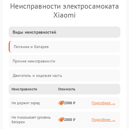
Неисправности электросамоката
Xiaomi
Виды неисправностей
Питание и батарея
Прочие неисправности
Двигатель и ходовая часть
Неисправности
Стоимость
Тормоза и безопасность
Не держит заряд
2500 ₽
Подробнее →
Подвеска и колеса
Не показывает уровень
Электроника и управление
2000 ₽
Подробнее →
батареи