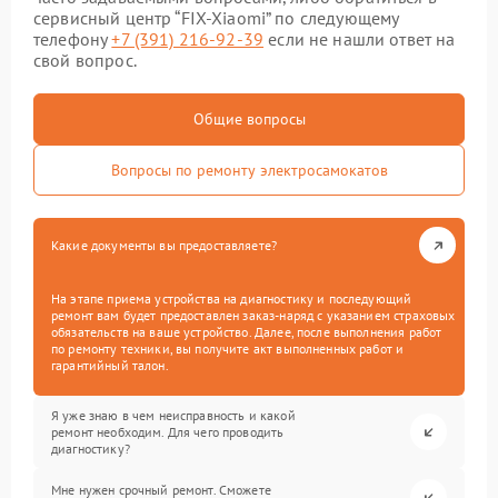
сервисный центр “FIX-Xiaomi” по следующему
телефону
+7 (391) 216-92-39
если не нашли ответ на
свой вопрос.
Общие вопросы
Вопросы по ремонту электросамокатов
Какие документы вы предоставляете?
На этапе приема устройства на диагностику и последующий
ремонт вам будет предоставлен заказ-наряд с указанием страховых
обязательств на ваше устройство. Далее, после выполнения работ
по ремонту техники, вы получите акт выполненных работ и
гарантийный талон.
Я уже знаю в чем неисправность и какой
ремонт необходим. Для чего проводить
диагностику?
Мне нужен срочный ремонт. Сможете