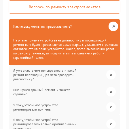
Вопросы по ремонту электросамокатов
Какие документы вы предоставляете?
На этапе приема устройства на диагностику и последующий
ремонт вам будет предоставлен заказ-наряд с указанием страховых
обязательств на ваше устройство. Далее, после выполнения работ
по ремонту техники, вы получите акт выполненных работ и
гарантийный талон.
Я уже знаю в чем неисправность и какой
ремонт необходим. Для чего проводить
диагностику?
Мне нужен срочный ремонт. Сможете
сделать?
Я хочу, чтобы мое устройство
ремонтировали при мне.
Я хочу, чтобы мое устройство
ремонтировалось только оригинальными
запчастями.