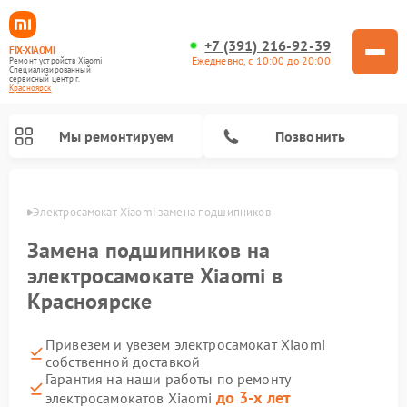
+7 (391) 216-92-39
FIX-XIAOMI
Ежедневно, с 10:00 до 20:00
Ремонт устройств Xiaomi
Специализированный
cервисный центр г.
Красноярск
Мы ремонтируем
Позвонить
ярске
Электросамокат Xiaomi замена подшипников
Замена подшипников на
электросамокате Xiaomi в
Красноярске
Привезем и увезем электросамокат Xiaomi
собственной доставкой
Гарантия на наши работы по ремонту
Ремонт роботов-пылесосов Xiaomi
Ремонт массажных кресел Xiaomi
Ремонт видеорегистраторов Xiaomi
Ремонт пароочистителей Xiaomi
Ремонт камер видеонаблюдения Xiaomi
Ремонт вертикальных пылесосов Xiaomi
Ремонт электровелосипедов Xiaomi
Ремонт стиральных машин Xiaomi
до 3-х лет
электросамокатов Xiaomi