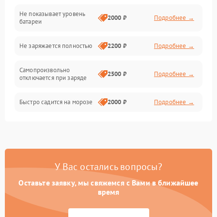
Не показывает уровень
Электроника и управление
2000 ₽
Подробнее →
батареи
Общие поломки
Не заряжается полностью
2200 ₽
Подробнее →
Режим работы
Самопроизвольно
2500 ₽
Подробнее →
отключается при заряде
Проблемы с механикой
Быстро садится на морозе
2000 ₽
Подробнее →
Батарея
Механические повреждения
У Вас остались вопросы?
Оставьте заявку, мы свяжемся с Вами в ближайшее
время