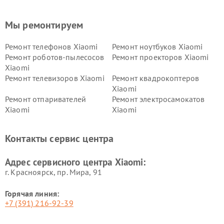
Мы ремонтируем
Ремонт телефонов Xiaomi
Ремонт ноутбуков Xiaomi
Ремонт роботов-пылесосов
Ремонт проекторов Xiaomi
Xiaomi
Ремонт телевизоров Xiaomi
Ремонт квадрокоптеров
Xiaomi
Ремонт отпаривателей
Ремонт электросамокатов
Xiaomi
Xiaomi
Ремонт электровелосипедов
Ремонт экшн-камер Xiaomi
Xiaomi
Контакты сервис центра
Ремонт стиральных машин
Ремонт смарт-часов Xiaomi
Xiaomi
Адрес сервисного центра Xiaomi:
г. Красноярск, ​пр. Мира, 91
Горячая линия:
+7 (391) 216-92-39