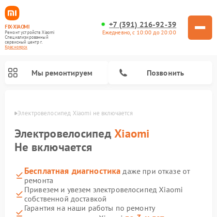
+7 (391) 216-92-39
FIX-XIAOMI
Ежедневно, с 10:00 до 20:00
Ремонт устройств Xiaomi
Специализированный
cервисный центр г.
Красноярск
Мы ремонтируем
Позвонить
ярске
Электровелосипед Xiaomi не включается
Электровелосипед
Xiaomi
Не включается
Бесплатная диагностика
даже при отказе от
ремонта
Привезем и увезем электровелосипед Xiaomi
собственной доставкой
Ремонт роботов-пылесосов Xiaomi
Ремонт массажных кресел Xiaomi
Ремонт видеорегистраторов Xiaomi
Ремонт пароочистителей Xiaomi
Ремонт камер видеонаблюдения Xiaomi
Ремонт вертикальных пылесосов Xiaomi
Ремонт электросамокатов Xiaomi
Ремонт стиральных машин Xiaomi
Гарантия на наши работы по ремонту