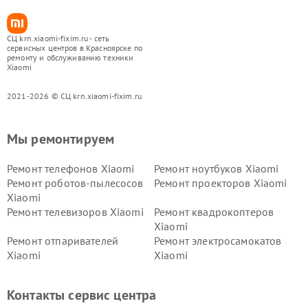
СЦ krn.xiaomi-fixim.ru - сеть
сервисных центров в Красноярске по
ремонту и обслуживанию техники
Xiaomi
2021-2026 © СЦ krn.xiaomi-fixim.ru
Мы ремонтируем
Ремонт телефонов Xiaomi
Ремонт ноутбуков Xiaomi
Ремонт роботов-пылесосов
Ремонт проекторов Xiaomi
Xiaomi
Ремонт телевизоров Xiaomi
Ремонт квадрокоптеров
Xiaomi
Ремонт отпаривателей
Ремонт электросамокатов
Xiaomi
Xiaomi
Ремонт электровелосипедов
Ремонт экшн-камер Xiaomi
Xiaomi
Контакты сервис центра
Ремонт стиральных машин
Ремонт смарт-часов Xiaomi