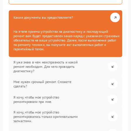
Какие документы вы предоставляете?
На этапе приема устройства на диагностику и последующий
ремонт вам будет предоставлен заказ-наряд с указанием страховых
обязательств на ваше устройство. Далее, после выполнения работ
по ремонту техники, вы получите акт выполненных работ и
гарантийный талон.
Я уже знаю в чем неисправность и какой
ремонт необходим. Для чего проводить
диагностику?
Мне нужен срочный ремонт. Сможете
сделать?
Я хочу, чтобы мое устройство
ремонтировали при мне.
Я хочу, чтобы мое устройство
ремонтировалось только оригинальными
запчастями.