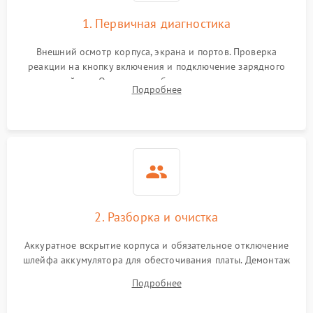
1. Первичная диагностика
Внешний осмотр корпуса, экрана и портов. Проверка
реакции на кнопку включения и подключение зарядного
устройства. Оценка потребления тока с помощью
Подробнее
лабораторного блока питания для локализации проблемы.
2. Разборка и очистка
Аккуратное вскрытие корпуса и обязательное отключение
шлейфа аккумулятора для обесточивания платы. Демонтаж
системы охлаждения, очистка кулера от пыли и удаление
Подробнее
высохшей термопасты с кристаллов чипов.