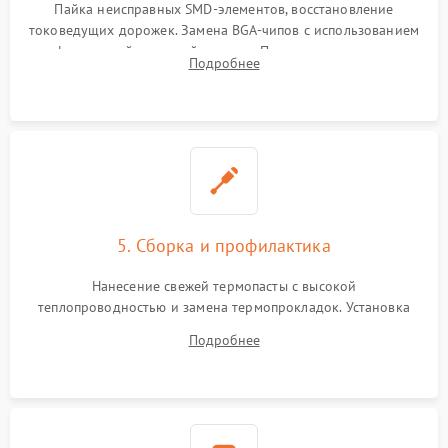
Пайка неисправных SMD-элементов, восстановление
токоведущих дорожек. Замена BGA-чипов с использованием
инфракрасной паяльной станции. Прошивка микросхемы
Подробнее
BIOS или замена поврежденных портов USB
5. Сборка и профилактика
Нанесение свежей термопасты с высокой
теплопроводностью и замена термопрокладок. Установка
системы охлаждения, подключение всех внутренних
Подробнее
шлейфов, модулей памяти и накопителей. Предварительная
сборка корпуса.