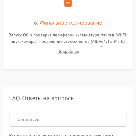
6. Финальное тестирование
Запуск ОС и проверка периферии (клавиатура, тачпад, Wi-Fi,
звук, камера). Проведение стресс-тестов (AIDA64, FurMark)
для контроля температурного режима и стабильности
Подробнее
системы под пиковой нагрузкой.
FAQ. Ответы на вопросы
Вы можете ознакомиться с приведенными ниже