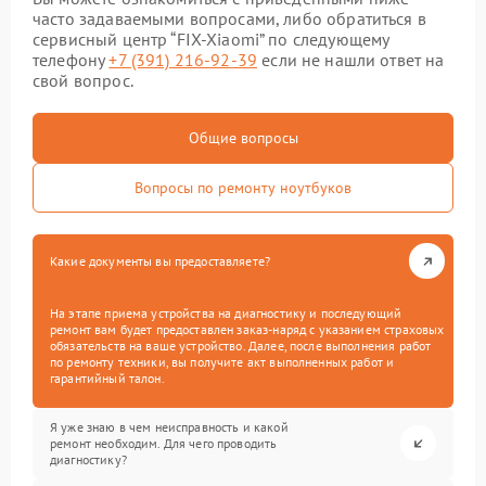
часто задаваемыми вопросами, либо обратиться в
сервисный центр “FIX-Xiaomi” по следующему
телефону
+7 (391) 216-92-39
если не нашли ответ на
свой вопрос.
Общие вопросы
Вопросы по ремонту ноутбуков
Какие документы вы предоставляете?
На этапе приема устройства на диагностику и последующий
ремонт вам будет предоставлен заказ-наряд с указанием страховых
обязательств на ваше устройство. Далее, после выполнения работ
по ремонту техники, вы получите акт выполненных работ и
гарантийный талон.
Я уже знаю в чем неисправность и какой
ремонт необходим. Для чего проводить
диагностику?