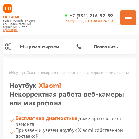
+7 (391) 216-92-39
FIX-XIAOMI
Ежедневно, с 10:00 до 20:00
Ремонт устройств Xiaomi
Специализированный
cервисный центр г.
Красноярск
Мы ремонтируем
Позвонить
ярске
Ноутбук Xiaomi некорректная работа веб‑камеры или микрофона
Ноутбук
Xiaomi
Некорректная работа веб‑камеры
или микрофона
Бесплатная диагностика
даже при отказе от
ремонта
Привезем и увезем ноутбук Xiaomi собственной
Ремонт электросамокатов Xiaomi
Ремонт массажных кресел Xiaomi
Ремонт видеорегистраторов Xiaomi
Ремонт пароочистителей Xiaomi
Ремонт камер видеонаблюдения Xiaomi
Ремонт вертикальных пылесосов Xiaomi
Ремонт роботов-пылесосов Xiaomi
Ремонт электровелосипедов Xiaomi
Ремонт стиральных машин Xiaomi
доставкой