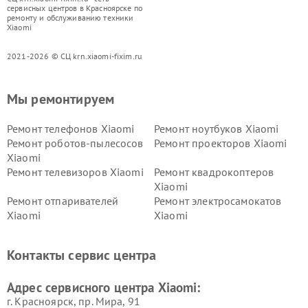
сервисных центров в Красноярске по
ремонту и обслуживанию техники
Xiaomi
2021-2026 © СЦ krn.xiaomi-fixim.ru
Мы ремонтируем
Ремонт телефонов Xiaomi
Ремонт ноутбуков Xiaomi
Ремонт роботов-пылесосов
Ремонт проекторов Xiaomi
Xiaomi
Ремонт телевизоров Xiaomi
Ремонт квадрокоптеров
Xiaomi
Ремонт отпаривателей
Ремонт электросамокатов
Xiaomi
Xiaomi
Ремонт электровелосипедов
Ремонт экшн-камер Xiaomi
Xiaomi
Контакты сервис центра
Ремонт стиральных машин
Ремонт смарт-часов Xiaomi
Xiaomi
Адрес сервисного центра Xiaomi:
г. Красноярск, ​пр. Мира, 91