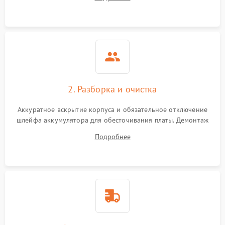
лабораторного блока питания для локализации проблемы.
2. Разборка и очистка
Аккуратное вскрытие корпуса и обязательное отключение
шлейфа аккумулятора для обесточивания платы. Демонтаж
системы охлаждения, очистка кулера от пыли и удаление
Подробнее
высохшей термопасты с кристаллов чипов.