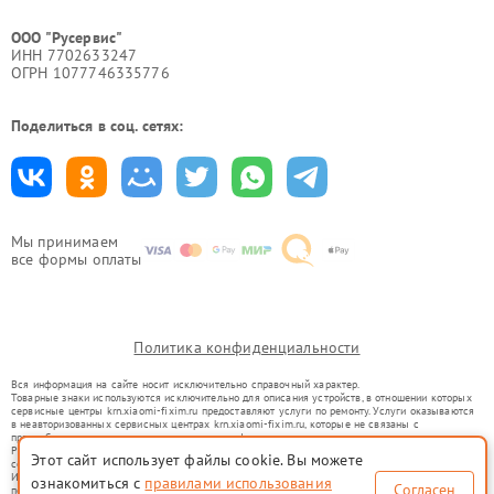
ООО "Русервис"
ИНН 7702633247
ОГРН 1077746335776
Поделиться в соц. сетях:
Мы принимаем
все формы оплаты
Политика конфиденциальности
Вся информация на сайте носит исключительно справочный характер.
Товарные знаки используются исключительно для описания устройств, в отношении которых
сервисные центры krn.xiaomi-fixim.ru предоставляют услуги по ремонту. Услуги оказываются
в неавторизованных сервисных центрах krn.xiaomi-fixim.ru, которые не связаны с
правообладателями товарных знаков или их официальными представителями.
Ремонт осуществляется для устройств, уже введенных в гражданский оборот в соответствии
Этот сайт использует файлы cookie. Вы можете
со статьей 1487 ГК РФ.
Использование товарных знаков не преследует цели индивидуализации услуг или введения
ознакомиться с
правилами использования
Согласен
потребителей в заблуждение, а служит для информирования о предоставляемых услугах по