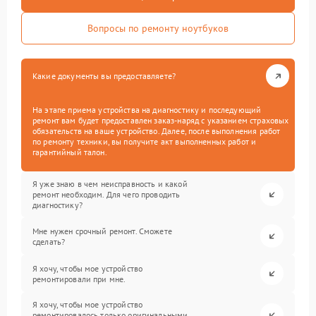
Вопросы по ремонту ноутбуков
Какие документы вы предоставляете?
На этапе приема устройства на диагностику и последующий
ремонт вам будет предоставлен заказ-наряд с указанием страховых
обязательств на ваше устройство. Далее, после выполнения работ
по ремонту техники, вы получите акт выполненных работ и
гарантийный талон.
Я уже знаю в чем неисправность и какой
ремонт необходим. Для чего проводить
диагностику?
Мне нужен срочный ремонт. Сможете
сделать?
Я хочу, чтобы мое устройство
ремонтировали при мне.
Я хочу, чтобы мое устройство
ремонтировалось только оригинальными