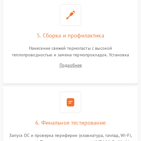
5. Сборка и профилактика
Нанесение свежей термопасты с высокой
теплопроводностью и замена термопрокладок. Установка
системы охлаждения, подключение всех внутренних
Подробнее
шлейфов, модулей памяти и накопителей. Предварительная
сборка корпуса.
6. Финальное тестирование
Запуск ОС и проверка периферии (клавиатура, тачпад, Wi-Fi,