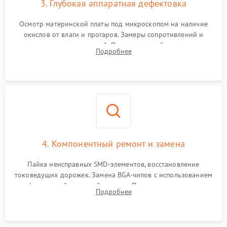
3. Глубокая аппаратная дефектовка
Осмотр материнской платы под микроскопом на наличие
окислов от влаги и прогаров. Замеры сопротивлений и
дежурных напряжений. Проверка цепей питания,
Подробнее
мультиконтроллера, процессора и видеочипа.
4. Компонентный ремонт и замена
Пайка неисправных SMD-элементов, восстановление
токоведущих дорожек. Замена BGA-чипов с использованием
инфракрасной паяльной станции. Прошивка микросхемы
Подробнее
BIOS или замена поврежденных портов USB