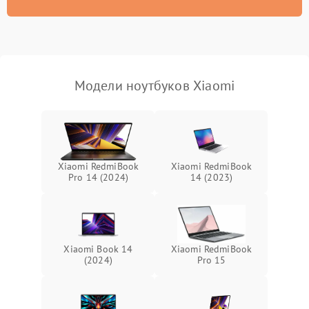
износа термопасты или
2500 ₽
Подробнее →
неисправности кулера
Выход из строя SSD или
HDD: медленная загрузка,
3000 ₽
Подробнее →
ошибки чтения,
пропадание диска
Модели ноутбуков Xiaomi
Неисправность
оперативной памяти:
2000 ₽
Подробнее →
вылеты приложений,
синие экраны
Xiaomi RedmiBook
Xiaomi RedmiBook
Pro 14 (2024)
14 (2023)
Проблемы Wi‑Fi или
2500 ₽
Подробнее →
Bluetooth модулей
Xiaomi Book 14
Xiaomi RedmiBook
(2024)
Pro 15