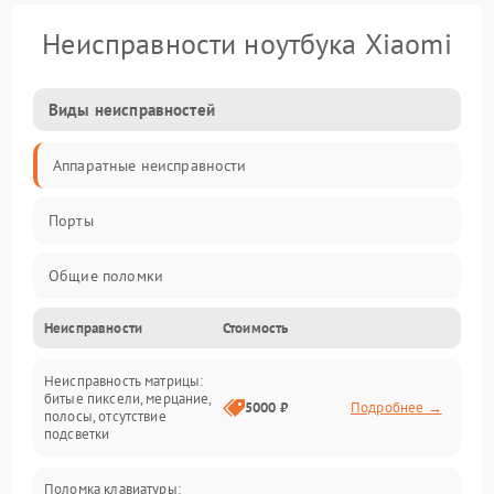
Неисправности ноутбука Xiaomi
Виды неисправностей
Аппаратные неисправности
Порты
Общие поломки
Неисправности
Стоимость
Устройства
Неисправность матрицы:
Программные ошибки
битые пиксели, мерцание,
5000 ₽
Подробнее →
полосы, отсутствие
подсветки
Электрические и системные сбои
Поломка клавиатуры: