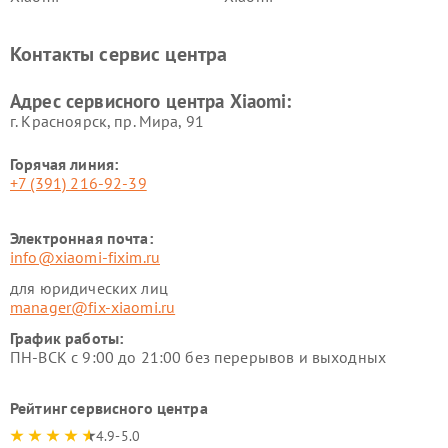
Ремонт электровелосипедов
Ремонт экшн-камер Xiaomi
Xiaomi
Контакты сервис центра
Ремонт стиральных машин
Ремонт смарт-часов Xiaomi
Xiaomi
Адрес сервисного центра Xiaomi:
г. Красноярск, ​пр. Мира, 91
Горячая линия:
+7 (391) 216-92-39
Электронная почта:
info@xiaomi-fixim.ru
для юридических лиц
manager@fix-xiaomi.ru
График работы:
ПН-ВСК с 9:00 до 21:00 без перерывов и выходных
Рейтинг сервисного центра
4.9-5.0