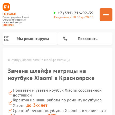
+7 (391) 216-92-39
FIX-XIAOMI
Ежедневно, с 10:00 до 20:00
Ремонт устройств Xiaomi
Специализированный
cервисный центр г.
Красноярск
Мы ремонтируем
Позвонить
ярске
Ноутбук Xiaomi замена шлейфа матрицы
Замена шлейфа матрицы на
ноутбуке Xiaomi в Красноярске
Привезем и увезем ноутбук Xiaomi собственной
доставкой
Гарантия на наши работы по ремонту ноутбуков
до 3-х лет
Xiaomi
Ремонт электросамокатов Xiaomi
Ремонт массажных кресел Xiaomi
Ремонт видеорегистраторов Xiaomi
Ремонт пароочистителей Xiaomi
Ремонт камер видеонаблюдения Xiaomi
Ремонт вертикальных пылесосов Xiaomi
Ремонт роботов-пылесосов Xiaomi
Ремонт электровелосипедов Xiaomi
Ремонт стиральных машин Xiaomi
Срочный ремонт ноутбуков Xiaomi в течении часа