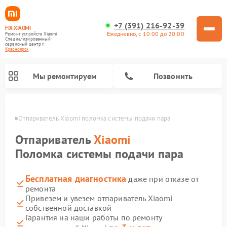
+7 (391) 216-92-39
FIX-XIAOMI
Ежедневно, с 10:00 до 20:00
Ремонт устройств Xiaomi
Специализированный
cервисный центр г.
Красноярск
Мы ремонтируем
Позвонить
ярске
Отпариватель Xiaomi поломка системы подачи пара
Отпариватель
Xiaomi
Поломка системы подачи пара
Бесплатная диагностика
даже при отказе от
ремонта
Привезем и увезем отпариватель Xiaomi
собственной доставкой
Ремонт роботов-пылесосов Xiaomi
Ремонт электросамокатов Xiaomi
Ремонт массажных кресел Xiaomi
Ремонт видеорегистраторов Xiaomi
Ремонт пароочистителей Xiaomi
Ремонт камер видеонаблюдения Xiaomi
Ремонт вертикальных пылесосов Xiaomi
Ремонт электровелосипедов Xiaomi
Ремонт стиральных машин Xiaomi
Гарантия на наши работы по ремонту