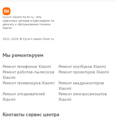
СЦ krn.xiaomi-fixim.ru - сеть
сервисных центров в Красноярске по
ремонту и обслуживанию техники
Xiaomi
2021-2026 © СЦ krn.xiaomi-fixim.ru
Мы ремонтируем
Ремонт телефонов Xiaomi
Ремонт ноутбуков Xiaomi
Ремонт роботов-пылесосов
Ремонт проекторов Xiaomi
Xiaomi
Ремонт телевизоров Xiaomi
Ремонт квадрокоптеров
Xiaomi
Ремонт отпаривателей
Ремонт электросамокатов
Xiaomi
Xiaomi
Ремонт электровелосипедов
Ремонт экшн-камер Xiaomi
Xiaomi
Контакты сервис центра
Ремонт стиральных машин
Ремонт смарт-часов Xiaomi