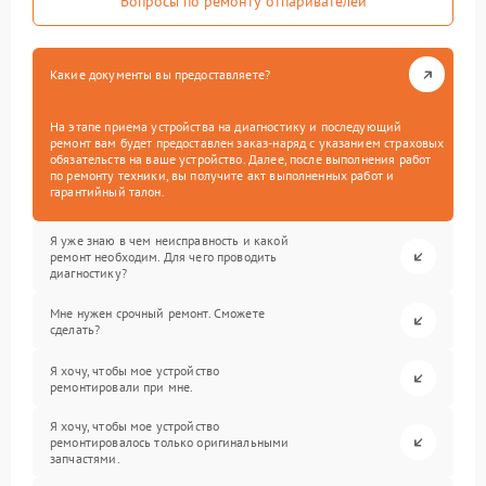
Вопросы по ремонту отпаривателей
Какие документы вы предоставляете?
На этапе приема устройства на диагностику и последующий
ремонт вам будет предоставлен заказ-наряд с указанием страховых
обязательств на ваше устройство. Далее, после выполнения работ
по ремонту техники, вы получите акт выполненных работ и
гарантийный талон.
Я уже знаю в чем неисправность и какой
ремонт необходим. Для чего проводить
диагностику?
Мне нужен срочный ремонт. Сможете
сделать?
Я хочу, чтобы мое устройство
ремонтировали при мне.
Я хочу, чтобы мое устройство
ремонтировалось только оригинальными
запчастями.