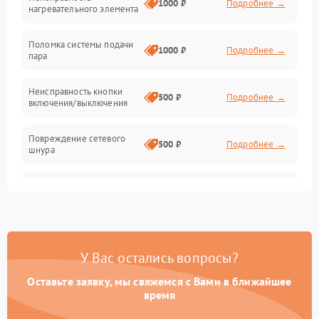
1000 ₽
Подробнее →
нагревательного элемента
Поломка системы подачи
1000 ₽
Подробнее →
пара
Неисправность кнопки
500 ₽
Подробнее →
включения/выключения
Повреждение сетевого
500 ₽
Подробнее →
шнура
Неисправность системы
1000 ₽
Подробнее →
защиты от перегрева
Поломка системы
автоматического
1000 ₽
Подробнее →
У Вас остались вопросы?
отключения
Оставьте заявку, мы свяжемся с Вами в ближайшее
Неисправность
время
500 ₽
Подробнее →
индикаторов