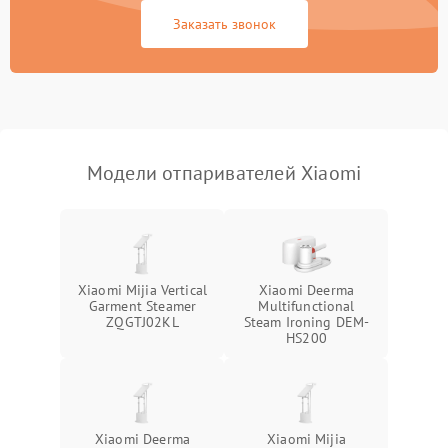
Заказать звонок
Поломка системы защиты
1000 ₽
Подробнее →
от короткого замыкания
Повреждение системы
защиты от
1000 ₽
Подробнее →
перенапряжения
Модели отпаривателей Xiaomi
Поломка системы защиты
1000 ₽
Подробнее →
от замыкания
Повреждение системы
1000 ₽
Подробнее →
защиты от перегрузок
Xiaomi Mijia Vertical
Xiaomi Deerma
Garment Steamer
Multifunctional
ZQGTJ02KL
Steam Ironing DEM-
HS200
Xiaomi Deerma
Xiaomi Mijia