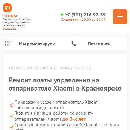
+7 (391) 216-92-39
FIX-XIAOMI
Ежедневно, с 10:00 до 20:00
Ремонт устройств Xiaomi
Специализированный
cервисный центр г.
Красноярск
Мы ремонтируем
Позвонить
ярске
Отпариватель Xiaomi ремонт платы управления
Ремонт платы управления на
отпаривателе Xiaomi в Красноярске
Привезем и увезем отпариватель Xiaomi
собственной доставкой
Гарантия на наши работы по ремонту
до 3-х лет
отпаривателей Xiaomi
Ремонт роботов-пылесосов Xiaomi
Ремонт электросамокатов Xiaomi
Ремонт массажных кресел Xiaomi
Ремонт видеорегистраторов Xiaomi
Ремонт пароочистителей Xiaomi
Ремонт камер видеонаблюдения Xiaomi
Ремонт вертикальных пылесосов Xiaomi
Ремонт электровелосипедов Xiaomi
Ремонт стиральных машин Xiaomi
Срочный ремонт отпаривателей Xiaomi в течении