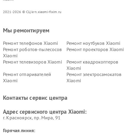
2021-2026 © СЦ krn.xiaomi-fixim.ru
Мы ремонтируем
Ремонт телефонов Xiaomi
Ремонт ноутбуков Xiaomi
Ремонт роботов-пылесосов
Ремонт проекторов Xiaomi
Xiaomi
Ремонт телевизоров Xiaomi
Ремонт квадрокоптеров
Xiaomi
Ремонт отпаривателей
Ремонт электросамокатов
Xiaomi
Xiaomi
Ремонт электровелосипедов
Ремонт экшн-камер Xiaomi
Xiaomi
Контакты сервис центра
Ремонт стиральных машин
Ремонт смарт-часов Xiaomi
Xiaomi
Адрес сервисного центра Xiaomi:
г. Красноярск, ​пр. Мира, 91
Горячая линия: