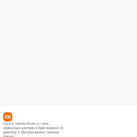
СЦ krn.xiaomi-fixim.ru - сеть
сервисных центров в Красноярске по
ремонту и обслуживанию техники
Xiaomi