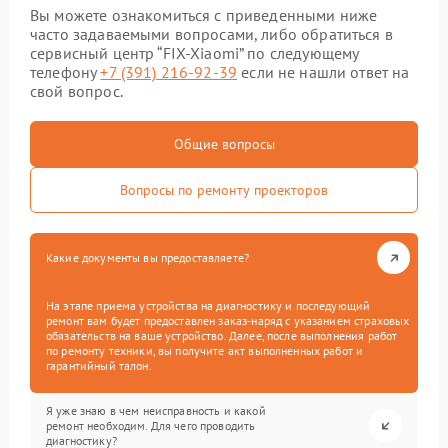
Вы можете ознакомиться с приведенными ниже
часто задаваемыми вопросами, либо обратиться в
сервисный центр “FIX-Xiaomi” по следующему
телефону
+7 (391) 216-92-39
если не нашли ответ на
свой вопрос.
Общие вопросы
Вопросы по ремонту проекторов
Какие документы вы предоставляете?
На этапе приема устройства на диагностику и последующий
ремонт вам будет предоставлен заказ-наряд с указанием страховых
обязательств на ваше устройство. Далее, после выполнения работ
по ремонту техники, вы получите акт выполненных работ и
гарантийный талон.
Я уже знаю в чем неисправность и какой
ремонт необходим. Для чего проводить
диагностику?