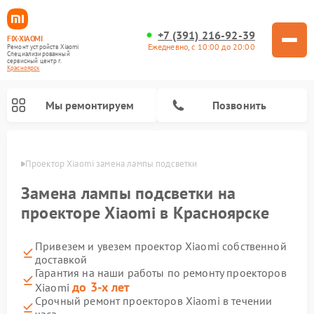
+7 (391) 216-92-39
FIX-XIAOMI
Ежедневно, с 10:00 до 20:00
Ремонт устройств Xiaomi
Специализированный
cервисный центр г.
Красноярск
Мы ремонтируем
Позвонить
ярске
Проектор Xiaomi замена лампы подсветки
Замена лампы подсветки на
проекторе Xiaomi в Красноярске
Привезем и увезем проектор Xiaomi собственной
доставкой
Гарантия на наши работы по ремонту проекторов
до 3-х лет
Xiaomi
Ремонт роботов-пылесосов Xiaomi
Ремонт электросамокатов Xiaomi
Ремонт массажных кресел Xiaomi
Ремонт видеорегистраторов Xiaomi
Ремонт пароочистителей Xiaomi
Ремонт камер видеонаблюдения Xiaomi
Ремонт вертикальных пылесосов Xiaomi
Ремонт электровелосипедов Xiaomi
Ремонт стиральных машин Xiaomi
Срочный ремонт проекторов Xiaomi в течении