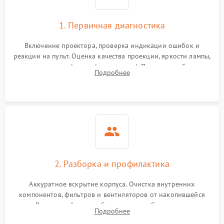
1. Первичная диагностика
Включение проектора, проверка индикации ошибок и
реакции на пульт. Оценка качества проекции, яркости лампы,
наличия артефактов (точки, пятна). Проверка работы
Подробнее
системы охлаждения по уровню шума вентиляторов.
2. Разборка и профилактика
Аккуратное вскрытие корпуса. Очистка внутренних
компонентов, фильтров и вентиляторов от накопившейся
пыли. Визуальный осмотр блока питания, балласта лампы и
Подробнее
материнской платы на наличие прогаров или вздутых