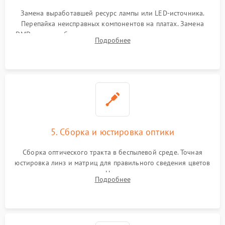
Замена выработавшей ресурс лампы или LED-источника.
Перепайка неисправных компонентов на платах. Замена
DMD-чипа при битых пикселях, установка нового цветового
Подробнее
колеса или восстановление сгоревших поляризационных
пленок.
5. Сборка и юстировка оптики
Сборка оптического тракта в беспылевой среде. Точная
юстировка линз и матриц для правильного сведения цветов
и устранения размытия. Надежное подключение всех
Подробнее
шлейфов, установка датчиков и закрытие корпуса
устройства.