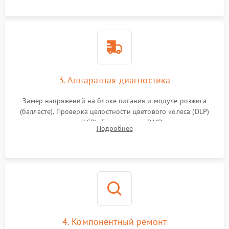
элементов.
3. Аппаратная диагностика
Замер напряжений на блоке питания и модуле розжига
(балласте). Проверка целостности цветового колеса (DLP)
или поляризаторов (LCD). Тестирование DMD-чипа, датчиков
Подробнее
температуры и оптопар с помощью мультиметра и
осциллографа.
4. Компонентный ремонт