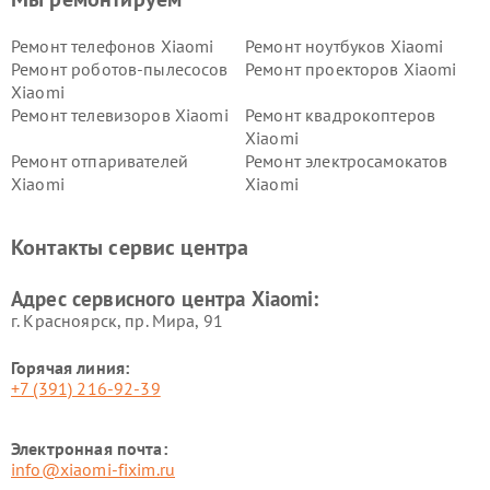
Ремонт телефонов Xiaomi
Ремонт ноутбуков Xiaomi
Ремонт роботов-пылесосов
Ремонт проекторов Xiaomi
Xiaomi
Ремонт телевизоров Xiaomi
Ремонт квадрокоптеров
Xiaomi
Ремонт отпаривателей
Ремонт электросамокатов
Xiaomi
Xiaomi
Ремонт электровелосипедов
Ремонт экшн-камер Xiaomi
Xiaomi
Контакты сервис центра
Ремонт стиральных машин
Ремонт смарт-часов Xiaomi
Xiaomi
Адрес сервисного центра Xiaomi:
г. Красноярск, ​пр. Мира, 91
Горячая линия:
+7 (391) 216-92-39
Электронная почта:
info@xiaomi-fixim.ru