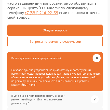
часто задаваемыми вопросами, либо обратиться в
сервисный центр “FIX-Xiaomi” по следующему
телефону
+7 (391) 216-92-39
если не нашли ответ на
свой вопрос.
Общие вопросы
Вопросы по ремонту смарт-часов
Какие документы вы предоставляете?
На этапе приема устройства на диагностику и последующий
ремонт вам будет предоставлен заказ-наряд с указанием страховых
обязательств на ваше устройство. Далее, после выполнения работ
по ремонту техники, вы получите акт выполненных работ и
гарантийный талон.
Я уже знаю в чем неисправность и какой
ремонт необходим. Для чего проводить
диагностику?