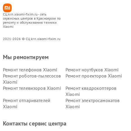
СЦ krn.xiaomi-fixim.ru - сеть
сервисных центров в Красноярске по
ремонту и обслуживанию техники
Xiaomi
2021-2026 © СЦ krn.xiaomi-fixim.ru
Мы ремонтируем
Ремонт телефонов Xiaomi
Ремонт ноутбуков Xiaomi
Ремонт роботов-пылесосов
Ремонт проекторов Xiaomi
Xiaomi
Ремонт телевизоров Xiaomi
Ремонт квадрокоптеров
Xiaomi
Ремонт отпаривателей
Ремонт электросамокатов
Xiaomi
Xiaomi
Ремонт электровелосипедов
Ремонт экшн-камер Xiaomi
Xiaomi
Контакты сервис центра
Ремонт стиральных машин
Ремонт смарт-часов Xiaomi