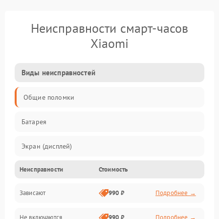
Неисправности смарт-часов
Xiaomi
Виды неисправностей
Общие поломки
Батарея
Экран (дисплей)
Неисправности
Стоимость
Электропитание
Зависают
990 ₽
Подробнее →
Датчики
Не включаются
990 ₽
Подробнее →