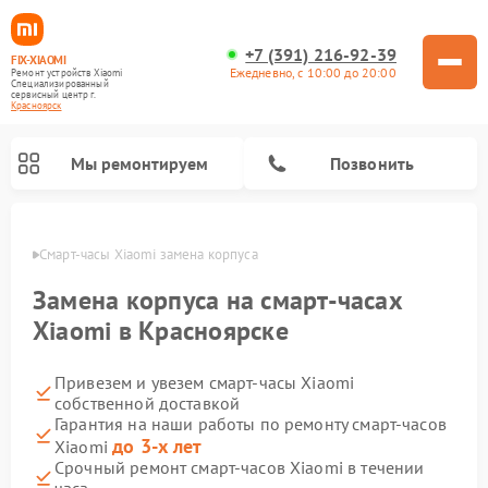
+7 (391) 216-92-39
FIX-XIAOMI
Ежедневно, с 10:00 до 20:00
Ремонт устройств Xiaomi
Специализированный
cервисный центр г.
Красноярск
Мы ремонтируем
Позвонить
ярске
Смарт-часы Xiaomi замена корпуса
Замена корпуса на смарт-часах
Xiaomi в Красноярске
Привезем и увезем смарт-часы Xiaomi
собственной доставкой
Гарантия на наши работы по ремонту смарт-часов
до 3-х лет
Xiaomi
Ремонт роботов-пылесосов Xiaomi
Ремонт электровелосипедов Xiaomi
Ремонт стиральных машин Xiaomi
Ремонт массажных кресел Xiaomi
Ремонт видеорегистраторов Xiaomi
Ремонт пароочистителей Xiaomi
Ремонт камер видеонаблюдения Xiaomi
Ремонт вертикальных пылесосов Xiaomi
Ремонт электросамокатов Xiaomi
Срочный ремонт смарт-часов Xiaomi в течении