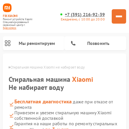
+7 (391) 216-92-39
FIX-XIAOMI
Ежедневно, с 10:00 до 20:00
Ремонт устройств Xiaomi
Специализированный
cервисный центр г.
Красноярск
Мы ремонтируем
Позвонить
ярске
Стиральная машина Xiaomi не набирает воду
Стиральная машина
Xiaomi
Не набирает воду
Бесплатная диагностика
даже при отказе от
ремонта
Привезем и увезем стиральную машину Xiaomi
собственной доставкой
Ремонт роботов-пылесосов Xiaomi
Ремонт электровелосипедов Xiaomi
Ремонт массажных кресел Xiaomi
Ремонт видеорегистраторов Xiaomi
Ремонт пароочистителей Xiaomi
Ремонт камер видеонаблюдения Xiaomi
Ремонт вертикальных пылесосов Xiaomi
Ремонт электросамокатов Xiaomi
Гарантия на наши работы по ремонту стиральных