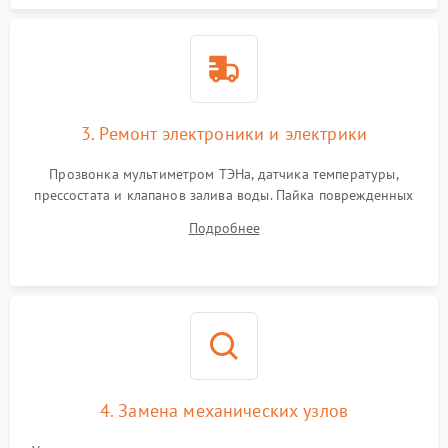
3. Ремонт электроники и электрики
Прозвонка мультиметром ТЭНа, датчика температуры,
прессостата и клапанов залива воды. Пайка поврежденных
дорожек или замена симисторов на плате управления.
Подробнее
Восстановление целостности проводки и контактов.
4. Замена механических узлов