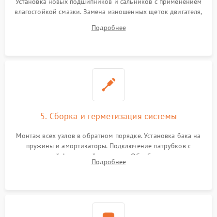
Установка новых подшипников и сальников с применением
влагостойкой смазки. Замена изношенных щеток двигателя,
порванного ремня привода, неисправного сливного насоса
Подробнее
или поврежденной резиновой манжеты.
5. Сборка и герметизация системы
Монтаж всех узлов в обратном порядке. Установка бака на
пружины и амортизаторы. Подключение патрубков с
надежной фиксацией хомутами. Обработка стыков
Подробнее
герметиком для предотвращения возможных протечек воды.