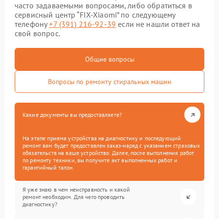
часто задаваемыми вопросами, либо обратиться в
сервисный центр “FIX-Xiaomi” по следующему
телефону
+7 (391) 216-92-39
если не нашли ответ на
свой вопрос.
Общие вопросы
Вопросы по ремонту стиральных машин
Какие документы вы предоставляете?
На этапе приема устройства на диагностику и последующий
ремонт вам будет предоставлен заказ-наряд с указанием страховых
обязательств на ваше устройство. Далее, после выполнения работ
по ремонту техники, вы получите акт выполненных работ и
гарантийный талон.
Я уже знаю в чем неисправность и какой
ремонт необходим. Для чего проводить
диагностику?