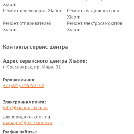
Xiaomi
Ремонт телевизоров Xiaomi
Ремонт квадрокоптеров
Xiaomi
Ремонт отпаривателей
Ремонт электросамокатов
Xiaomi
Xiaomi
Ремонт электровелосипедов
Ремонт экшн-камер Xiaomi
Xiaomi
Контакты сервис центра
Ремонт стиральных машин
Ремонт смарт-часов Xiaomi
Xiaomi
Адрес сервисного центра Xiaomi:
г. Красноярск, ​пр. Мира, 91
Горячая линия:
+7 (391) 216-92-39
Электронная почта:
info@xiaomi-fixim.ru
для юридических лиц
manager@fix-xiaomi.ru
График работы: