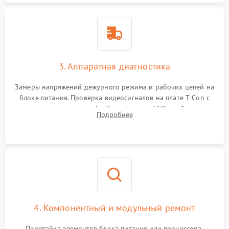
3. Аппаратная диагностика
Замеры напряжений дежурного режима и рабочих цепей на
блоке питания. Проверка видеосигналов на плате T-Con с
помощью осциллографа. Тестирование LED-драйвера и
Подробнее
светодиодных планок подсветки мультиметром.
4. Компонентный и модульный ремонт
Перепайка элементов блока питания или процессора.