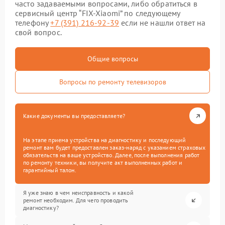
часто задаваемыми вопросами, либо обратиться в
сервисный центр “FIX-Xiaomi” по следующему
телефону
+7 (391) 216-92-39
если не нашли ответ на
свой вопрос.
Общие вопросы
Вопросы по ремонту телевизоров
Какие документы вы предоставляете?
На этапе приема устройства на диагностику и последующий
ремонт вам будет предоставлен заказ-наряд с указанием страховых
обязательств на ваше устройство. Далее, после выполнения работ
по ремонту техники, вы получите акт выполненных работ и
гарантийный талон.
Я уже знаю в чем неисправность и какой
ремонт необходим. Для чего проводить
диагностику?