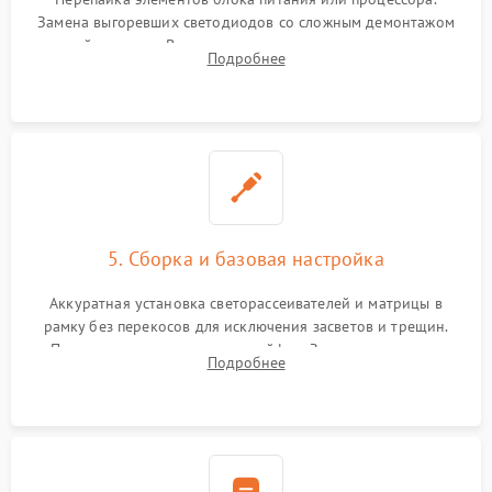
Замена выгоревших светодиодов со сложным демонтажом
хрупкой матрицы. Восстановление поврежденных дорожек,
Подробнее
прошивка микросхем памяти EEPROM
5. Сборка и базовая настройка
Аккуратная установка светорассеивателей и матрицы в
рамку без перекосов для исключения засветов и трещин.
Подключение внутренних шлейфов. Закрытие корпуса.
Подробнее
Сброс настроек и обновление программного обеспечения.