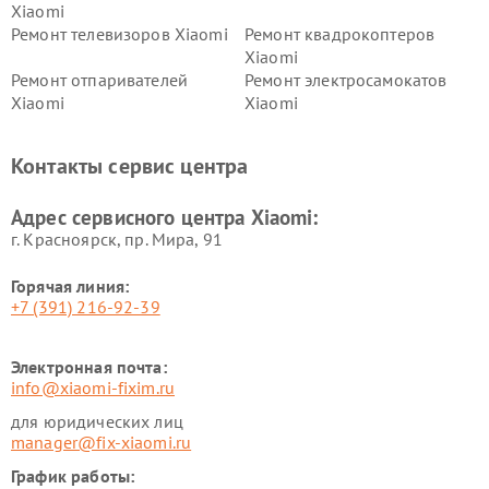
Xiaomi
Ремонт телевизоров Xiaomi
Ремонт квадрокоптеров
Xiaomi
Ремонт отпаривателей
Ремонт электросамокатов
Xiaomi
Xiaomi
Ремонт электровелосипедов
Ремонт экшн-камер Xiaomi
Xiaomi
Контакты сервис центра
Ремонт стиральных машин
Ремонт смарт-часов Xiaomi
Xiaomi
Адрес сервисного центра Xiaomi:
г. Красноярск, ​пр. Мира, 91
Горячая линия:
+7 (391) 216-92-39
Электронная почта:
info@xiaomi-fixim.ru
для юридических лиц
manager@fix-xiaomi.ru
График работы: