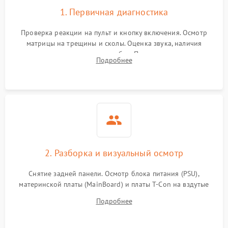
1. Первичная диагностика
Проверка реакции на пульт и кнопку включения. Осмотр
матрицы на трещины и сколы. Оценка звука, наличия
подсветки и индикаторов ошибок. Подключение тестовых
Подробнее
источников сигнала для выявления симптомов поломки.
2. Разборка и визуальный осмотр
Снятие задней панели. Осмотр блока питания (PSU),
материнской платы (MainBoard) и платы T-Con на вздутые
конденсаторы, прогары, окисления и микротрещины.
Подробнее
Проверка надежности фиксации и целостности шлейфов.