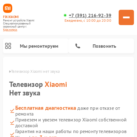
+7 (391) 216-92-39
FIX-XIAOMI
Ежедневно, с 10:00 до 20:00
Ремонт устройств Xiaomi
Специализированный
cервисный центр г.
Красноярск
Мы ремонтируем
Позвонить
ярске
Телевизор Xiaomi нет звука
Телевизор
Xiaomi
Нет звука
Бесплатная диагностика
даже при отказе от
ремонта
Привезем и увезем телевизор Xiaomi собственной
доставкой
Ремонт роботов-пылесосов Xiaomi
Ремонт электросамокатов Xiaomi
Ремонт массажных кресел Xiaomi
Ремонт видеорегистраторов Xiaomi
Ремонт пароочистителей Xiaomi
Ремонт камер видеонаблюдения Xiaomi
Ремонт вертикальных пылесосов Xiaomi
Ремонт электровелосипедов Xiaomi
Ремонт стиральных машин Xiaomi
Гарантия на наши работы по ремонту телевизоров