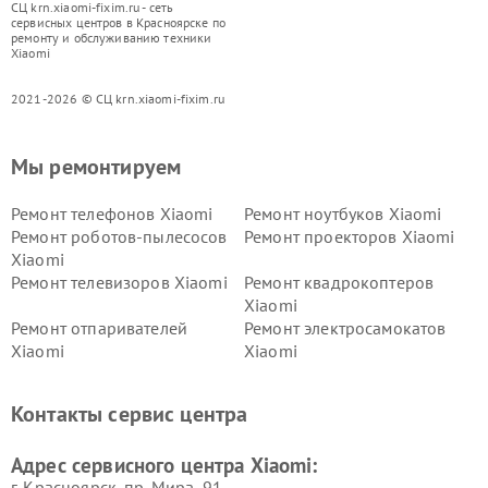
СЦ krn.xiaomi-fixim.ru - сеть
сервисных центров в Красноярске по
ремонту и обслуживанию техники
Xiaomi
2021-2026 © СЦ krn.xiaomi-fixim.ru
Мы ремонтируем
Ремонт телефонов Xiaomi
Ремонт ноутбуков Xiaomi
Ремонт роботов-пылесосов
Ремонт проекторов Xiaomi
Xiaomi
Ремонт телевизоров Xiaomi
Ремонт квадрокоптеров
Xiaomi
Ремонт отпаривателей
Ремонт электросамокатов
Xiaomi
Xiaomi
Ремонт электровелосипедов
Ремонт экшн-камер Xiaomi
Xiaomi
Контакты сервис центра
Ремонт стиральных машин
Ремонт смарт-часов Xiaomi
Xiaomi
Адрес сервисного центра Xiaomi:
г. Красноярск, ​пр. Мира, 91