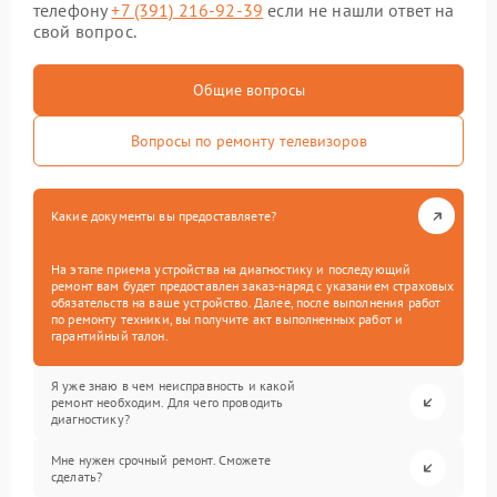
телефону
+7 (391) 216-92-39
если не нашли ответ на
свой вопрос.
Общие вопросы
Вопросы по ремонту телевизоров
Какие документы вы предоставляете?
На этапе приема устройства на диагностику и последующий
ремонт вам будет предоставлен заказ-наряд с указанием страховых
обязательств на ваше устройство. Далее, после выполнения работ
по ремонту техники, вы получите акт выполненных работ и
гарантийный талон.
Я уже знаю в чем неисправность и какой
ремонт необходим. Для чего проводить
диагностику?
Мне нужен срочный ремонт. Сможете
сделать?