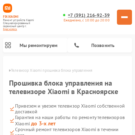
+7 (391) 216-92-39
FIX-XIAOMI
Ежедневно, с 10:00 до 20:00
Ремонт устройств Xiaomi
Специализированный
cервисный центр г.
Красноярск
Мы ремонтируем
Позвонить
ярске
Телевизор Xiaomi прошивка блока управления
Прошивка блока управления на
телевизоре Xiaomi в Красноярске
Привезем и увезем телевизор Xiaomi собственной
доставкой
Гарантия на наши работы по ремонту телевизоров
до 3-х лет
Xiaomi
Ремонт роботов-пылесосов Xiaomi
Ремонт электросамокатов Xiaomi
Ремонт массажных кресел Xiaomi
Ремонт видеорегистраторов Xiaomi
Ремонт пароочистителей Xiaomi
Ремонт камер видеонаблюдения Xiaomi
Ремонт вертикальных пылесосов Xiaomi
Ремонт электровелосипедов Xiaomi
Ремонт стиральных машин Xiaomi
Срочный ремонт телевизоров Xiaomi в течении