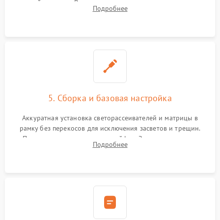
хрупкой матрицы. Восстановление поврежденных дорожек,
Подробнее
прошивка микросхем памяти EEPROM
5. Сборка и базовая настройка
Аккуратная установка светорассеивателей и матрицы в
рамку без перекосов для исключения засветов и трещин.
Подключение внутренних шлейфов. Закрытие корпуса.
Подробнее
Сброс настроек и обновление программного обеспечения.