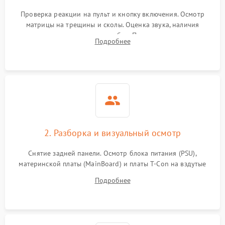
Проверка реакции на пульт и кнопку включения. Осмотр
матрицы на трещины и сколы. Оценка звука, наличия
подсветки и индикаторов ошибок. Подключение тестовых
Подробнее
источников сигнала для выявления симптомов поломки.
2. Разборка и визуальный осмотр
Снятие задней панели. Осмотр блока питания (PSU),
материнской платы (MainBoard) и платы T-Con на вздутые
конденсаторы, прогары, окисления и микротрещины.
Подробнее
Проверка надежности фиксации и целостности шлейфов.