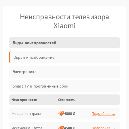
Неисправности телевизора
Xiaomi
Виды неисправностей
Экран и изображение
Электроника
Smart TV и программные сбои
Неисправности
Стоимость
Питание и запуск
Мерцание экрана
4000 ₽
Подробнее →
Подсветка и LED-модули
Искажение цветов
4500 ₽
Подробнее →