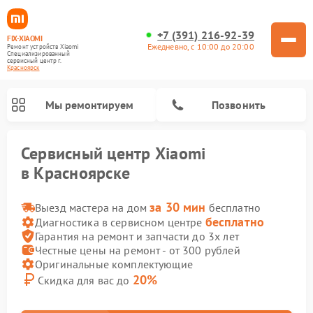
+7 (391) 216-92-39
FIX-XIAOMI
Ежедневно, с 10:00 до 20:00
Ремонт устройств Xiaomi
Специализированный
cервисный центр г.
Красноярск
Мы ремонтируем
Позвонить
Сервисный центр Xiaomi
в Красноярске
за 30 мин
Выезд мастера на дом
бесплатно
бесплатно
Диагностика в сервисном центре
Гарантия на ремонт и запчасти до 3х лет
Честные цены на ремонт - от 300 рублей
Оригинальные комплектующие
20%
Скидка для вас до
Ремонт камер видеонаблюдения Xiaomi
Ремонт вертикальных пылесосов Xiaomi
Ремонт роботов-пылесосов Xiaomi
Ремонт электровелосипедов Xiaomi
Ремонт стиральных машин Xiaomi
Ремонт электросамокатов Xiaomi
Ремонт массажных кресел Xiaomi
Ремонт видеорегистраторов Xiaomi
Ремонт пароочистителей Xiaomi