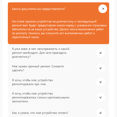
Какие документы вы предоставляете?
На этапе приема устройства на диагностику и последующий
ремонт вам будет предоставлен заказ-наряд с указанием страховых
обязательств на ваше устройство. Далее, после выполнения работ
по ремонту техники, вы получите акт выполненных работ и
гарантийный талон.
Я уже знаю в чем неисправность и какой
ремонт необходим. Для чего проводить
диагностику?
Мне нужен срочный ремонт. Сможете
сделать?
Я хочу, чтобы мое устройство
ремонтировали при мне.
Я хочу, чтобы мое устройство
ремонтировалось только оригинальными
запчастями.
Как я узнаю, что мое устройство готово?