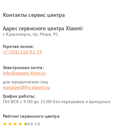
Ремонт электровелосипедов
Ремонт экшн-камер Xiaomi
Xiaomi
Контакты сервис центра
Ремонт стиральных машин
Ремонт смарт-часов Xiaomi
Xiaomi
Адрес сервисного центра Xiaomi:
г. Красноярск, ​пр. Мира, 91
Горячая линия:
+7 (391) 216-92-39
Электронная почта:
info@xiaomi-fixim.ru
для юридических лиц
manager@fix-xiaomi.ru
График работы:
ПН-ВСК с 9:00 до 21:00 без перерывов и выходных
Рейтинг сервисного центра
4.9-5.0