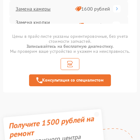
Замена камеры
1600 рублей
Замена кнопки
800 рублей
включения
Цены в прайс-листе указаны ориентировочные, без учета
стоимости запчастей.
Замена аккумулятора
500 рублей
Записывайтесь на бесплатную диагностику.
Мы проверим ваше устройство и укажем на неисправность.
Замена корпуса
1000 рублей
Замена задней крышки
700 рублей
Консультация со специалистом
Комплексная чистка
900 рублей
Ремонт GPS-модуля
500 рублей
Замена стекла
Получите 1500 рублей на
1100 рублей
ремонт
Ремонт камеры
600 рублей
Акция сервисного центра