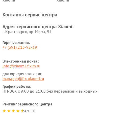
Xiaomi
Xiaomi
Ремонт электровелосипедов
Ремонт экшн-камер Xiaomi
Xiaomi
Контакты сервис центра
Ремонт стиральных машин
Ремонт смарт-часов Xiaomi
Xiaomi
Адрес сервисного центра Xiaomi:
г. Красноярск, ​пр. Мира, 91
Горячая линия:
+7 (391) 216-92-39
Электронная почта:
info@xiaomi-fixim.ru
для юридических лиц
manager@fix-xiaomi.ru
График работы:
ПН-ВСК с 9:00 до 21:00 без перерывов и выходных
Рейтинг сервисного центра
4.9-5.0