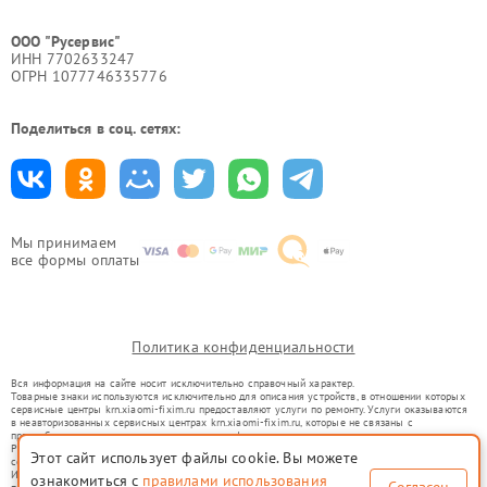
ООО "Русервис"
ИНН 7702633247
ОГРН 1077746335776
Поделиться в соц. сетях:
Мы принимаем
все формы оплаты
Политика конфиденциальности
Вся информация на сайте носит исключительно справочный характер.
Товарные знаки используются исключительно для описания устройств, в отношении которых
сервисные центры krn.xiaomi-fixim.ru предоставляют услуги по ремонту. Услуги оказываются
в неавторизованных сервисных центрах krn.xiaomi-fixim.ru, которые не связаны с
правообладателями товарных знаков или их официальными представителями.
Ремонт осуществляется для устройств, уже введенных в гражданский оборот в соответствии
Этот сайт использует файлы cookie. Вы можете
со статьей 1487 ГК РФ.
Использование товарных знаков не преследует цели индивидуализации услуг или введения
ознакомиться с
правилами использования
Согласен