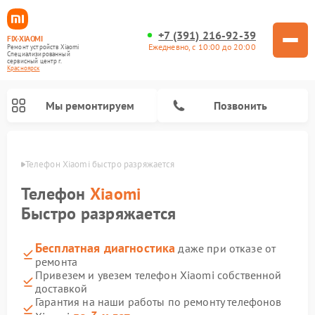
+7 (391) 216-92-39
FIX-XIAOMI
Ежедневно, с 10:00 до 20:00
Ремонт устройств Xiaomi
Специализированный
cервисный центр г.
Красноярск
Мы ремонтируем
Позвонить
ярске
Телефон Xiaomi быстро разряжается
Телефон
Xiaomi
Быстро разряжается
Бесплатная диагностика
даже при отказе от
ремонта
Привезем и увезем телефон Xiaomi собственной
доставкой
Ремонт электросамокатов Xiaomi
Ремонт массажных кресел Xiaomi
Ремонт видеорегистраторов Xiaomi
Ремонт пароочистителей Xiaomi
Ремонт камер видеонаблюдения Xiaomi
Ремонт вертикальных пылесосов Xiaomi
Ремонт роботов-пылесосов Xiaomi
Ремонт электровелосипедов Xiaomi
Ремонт стиральных машин Xiaomi
Гарантия на наши работы по ремонту телефонов